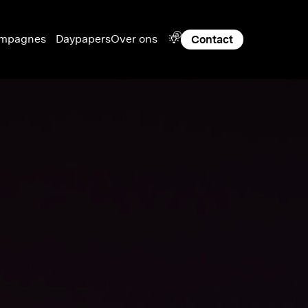
a
mpagnes
Daypapers
Over ons
Contact