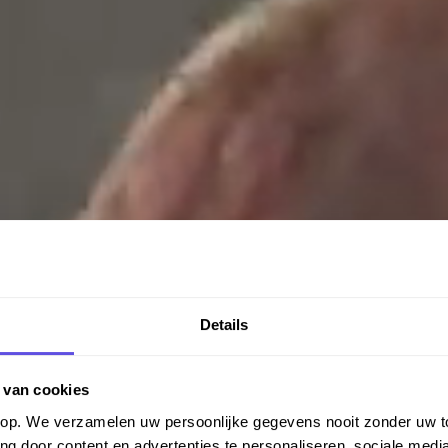
Details
 van cookies
orop. We verzamelen uw persoonlijke gegevens nooit zonder uw
ng door content en advertenties te personaliseren, sociale media