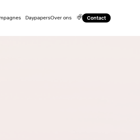
a
mpagnes
Daypapers
Over ons
Contact