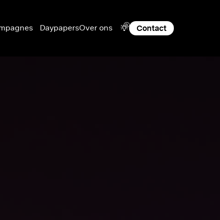
a
mpagnes
Daypapers
Over ons
Contact