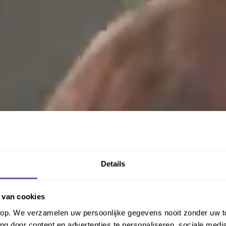
Details
 van cookies
orop. We verzamelen uw persoonlijke gegevens nooit zonder uw
ng door content en advertenties te personaliseren, sociale media